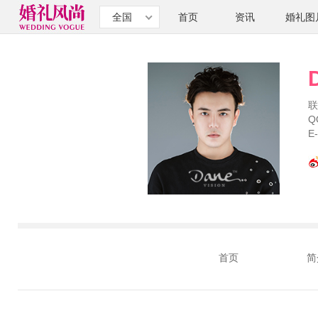
全国
首页
资讯
婚礼图
联
Q
E
首页
简